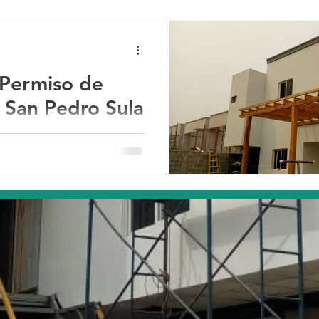
 Permiso de
 San Pedro Sula
r el próximo año 2021, te
ra podes hacerlo Online,
..