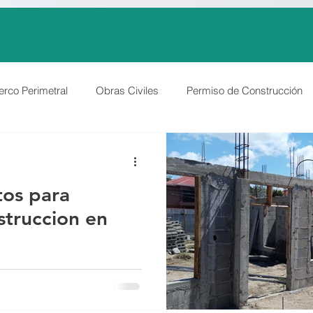
rco Perimetral
Obras Civiles
Permiso de Construcción
Construcción Mejora o Reparación
Humedad en Paredes
tos para
truccion en
 los requisitos y una guía
alidad de san pedro sula, y