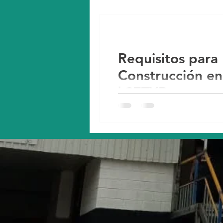
Requisitos para
Construcción en
| SETYR
Si estas pensando en construi
tenemos buenas noticias aho
solo necesitas los siguientes.