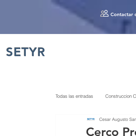
gtag('config', 'AW-626948786');
Contactar 
SETYR
Construcción Mantenimiento
Reparación Obras Civiles
Todas las entradas
Construccion C
Cesar Augusto Sa
Municipalidad de San Pedro Sula
Cerco Pr