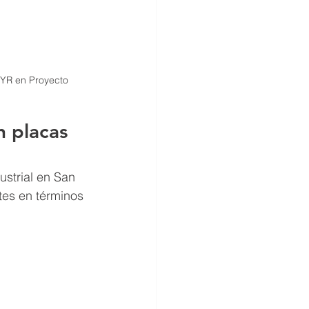
TYR en Proyecto 
 placas 
strial en San 
es en términos 