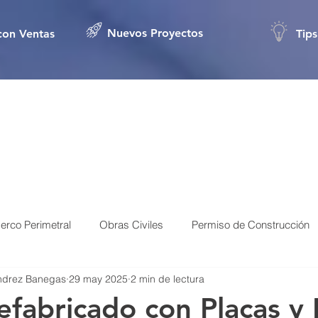
Nuevos Proyectos
con Ventas
Tips
erco Perimetral
Obras Civiles
Permiso de Construcción
ndrez Banegas
29 may 2025
2 min de lectura
Construcción Mejora o Reparación
Humedad en Paredes
efabricado con Placas y