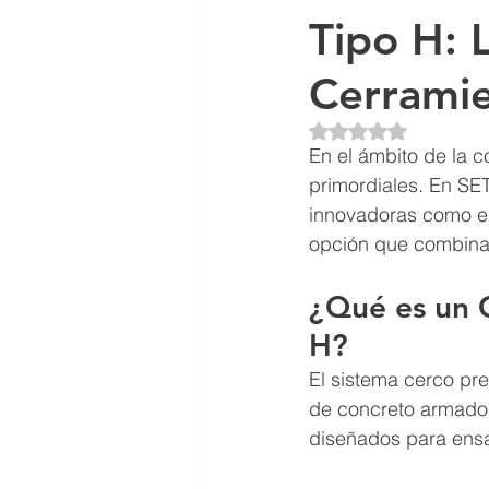
Tipo H: 
Proyectos Realizados
Cerramie
Obtuvo NaN de 5 es
En el ámbito de la c
primordiales. En SE
innovadoras como el
opción que combina r
¿Qué es un C
H?
El sistema cerco pr
de concreto armado
diseñados para ensa