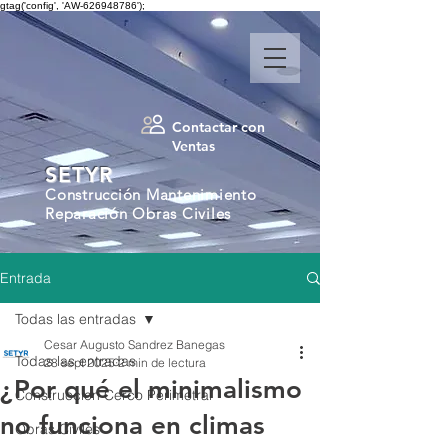
gtag('config', 'AW-626948786');
Contactar con
Ventas
SETYR
Construcción Mantenimiento
Reparación Obras Civiles
Entrada
Todas las entradas
Cesar Augusto Sandrez Banegas
Todas las entradas
28 sept 2025
2 min de lectura
¿Por qué el minimalismo
Construccion Cerco Perimetral
no funciona en climas
Obras Civiles