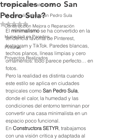
tropicales como San
Permiso de Construcción
Pedro Sula?
Municipalidad de San Pedro Sula
Obtuvo NaN de 5 estrellas.
Construcción Mejora o Reparación
El 
minimalismo
 se ha convertido en la 
Humedad en Paredes
tendencia favorita de Pinterest, 
Instagram y TikTok. Paredes blancas, 
Pinturas
techos planos, líneas limpias y cero 
Proyectos Realizados
ornamentos: todo parece perfecto… en 
fotos.
Pero la realidad es distinta cuando 
este estilo se aplica en ciudades 
tropicales como 
San Pedro Sula
, 
donde el calor, la humedad y las 
condiciones del entorno terminan por 
convertir una casa minimalista en un 
espacio poco funcional.
En 
Constructora SETYR
, trabajamos 
con una visión crítica y adaptada al 