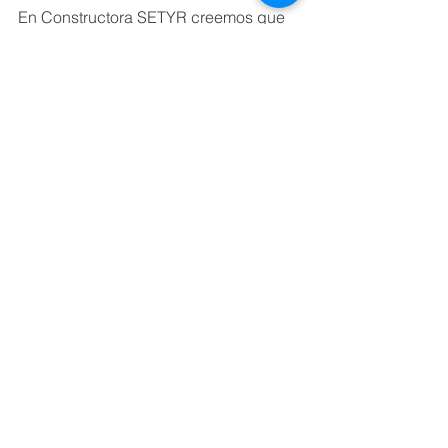
En Constructora SETYR creemos que 
criticar con base ayuda a construir 
mejor
. 
Y nuestra experiencia en proyectos 
residenciales, comerciales e 
industriales en San Pedro Sula nos 
confirma que el éxito está en adaptar 
el diseño al entorno.
¿Estás pensando en construir tu casa 
o negocio en Honduras? 
Hablemos de tu proyecto con realismo 
y visión tropical.
👉 Solicitá tu cotización aquí: 
https://linktr.ee/constructorasetyr